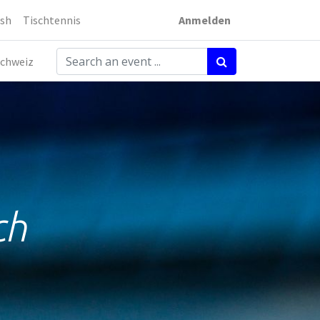
sh
Tischtennis
Anmelden
chweiz
ch