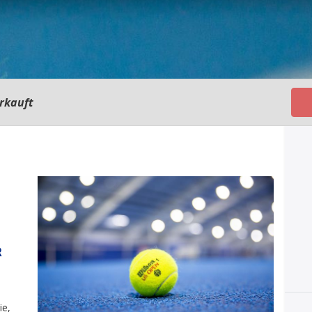
rkauft
R
ie,