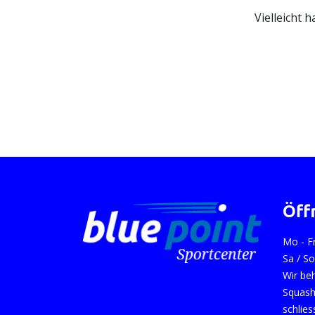
Vielleicht 
Öff
Mo - F
Sa / S
Wir be
Squash
schlies