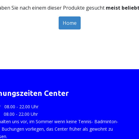
haben Sie nach einem dieser Produkte gesucht
meist belieb
Home
nungszeiten Center
r 08.00 - 22.00 Uhr
o 08.00 - 22.00 Uhr
halten uns vor, im Sommer wenn keine Tennis- Badminton-
 Buchungen vorliegen, das Center früher als gewohnt zu
sen.