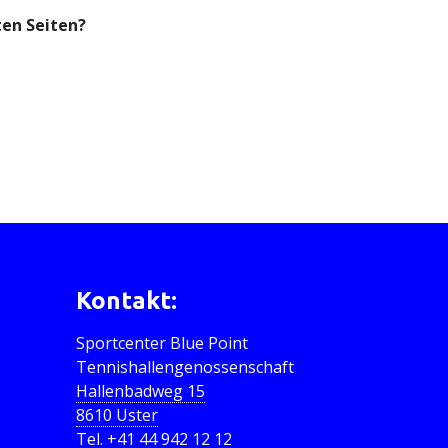
ten Seiten?
Kontakt:
Sportcenter Blue Point
Tennishallengenossenschaft
Hallenbadweg 15
8610 Uster
Tel.
+41 44 942 12 12